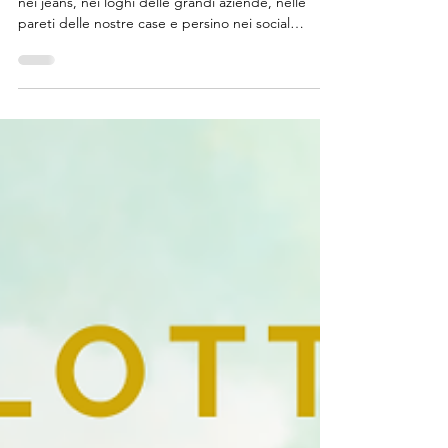
al Colore di Tutt3
Se oggi guardiamo intorno a noi, il blu è ovunque:
nei jeans, nei loghi delle grandi aziende, nelle
pareti delle nostre case e persino nei social
network. Eppure, non è sempre stato così
accessibile. Per secoli, il blu è stato un colore raro,
prezioso e difficile da ottenere. E se oggi lo diamo
per scontato, è solo perché abbiamo dimenticato
la sua storia. Primo piano degli intarsi in lapislazzuli
delle iridi della statua di Ebih-Il (XXV secolo a.C.),
rinvenuta nel tempio di