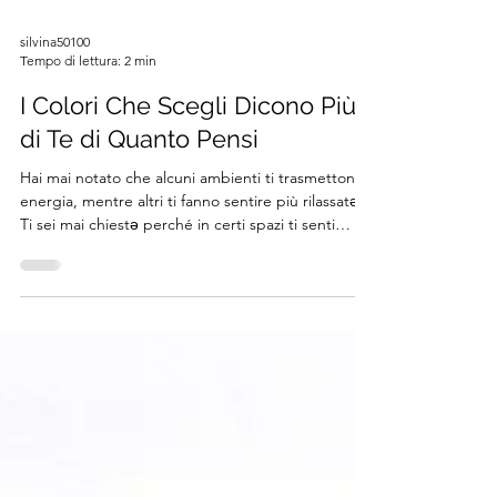
silvina50100
Tempo di lettura: 2 min
I Colori Che Scegli Dicono Più
di Te di Quanto Pensi
Hai mai notato che alcuni ambienti ti trasmettono
energia, mentre altri ti fanno sentire più rilassatə?
Ti sei mai chiestə perché in certi spazi ti senti
subito a tuo agio e in altri percepisci un senso di
disagio, anche senza un motivo apparente? Non è
un caso: è il potere dei colori. Il colore non è solo
una questione estetica, ma una vera e propria
esperienza sensoriale ed emotiva . Senza che ce
ne accorgiamo, influenza il nostro umore, la nostra