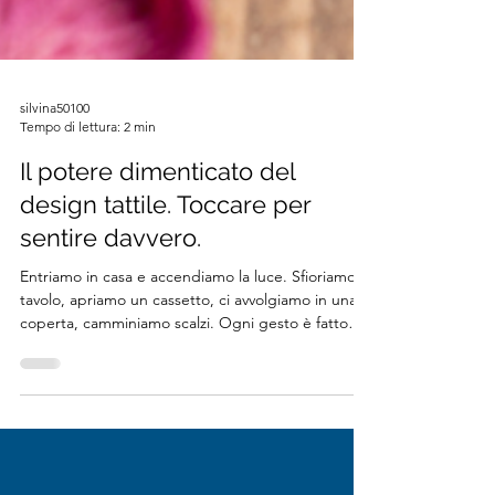
silvina50100
Tempo di lettura: 2 min
Il potere dimenticato del
design tattile. Toccare per
sentire davvero.
Entriamo in casa e accendiamo la luce. Sfioriamo il
tavolo, apriamo un cassetto, ci avvolgiamo in una
coperta, camminiamo scalzi. Ogni gesto è fatto
con le mani, ci connettiamo allo spazio con i piedi,
ma raramente con consapevolezza. Il tatto è il
nostro primo senso, quello che ci mette in
contatto con il mondo fin dalla nascita. Si sviluppa
già nell’utero, intorno alla 8ª settimana di