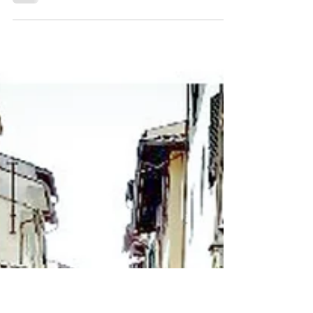
come evitarli)
Hai mai scelto un colore per la tua casa, convinta
che fosse perfetto, per poi renderti conto che
qualcosa non funzionava? Sei in buona compagnia!
Scegliere i colori giusti non è solo una questione
estetica, ma anche di benessere e armonia con il
proprio spazio . Ecco i tre errori più comuni (e
come evitarli). 1️⃣ Scegliere un colore solo perché
“va di moda” Le tendenze cambiano, il tuo spazio
resta. Il problema di scegliere un colore solo
perché l’hai visto su Pinterest o s