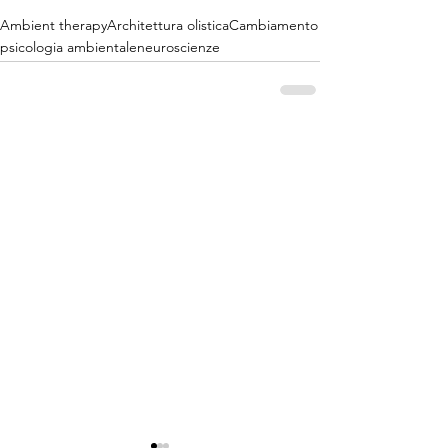
Ambient therapy
Architettura olistica
Cambiamento
psicologia ambientale
neuroscienze