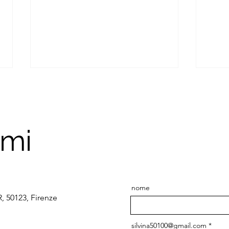
ami
TOCCARE Il linguaggio
ACCU
profondo tra noi e gli spazi
stan
nome
gli o
R, 50123, Firenze
silvina50100@gmail.com