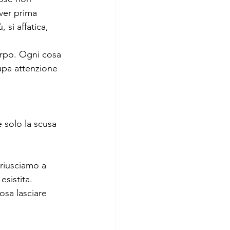
ver prima 
 si affatica, 
orpo. Ogni cosa 
upa attenzione 
 solo la scusa 
riusciamo a 
sistita. 
osa lasciare 