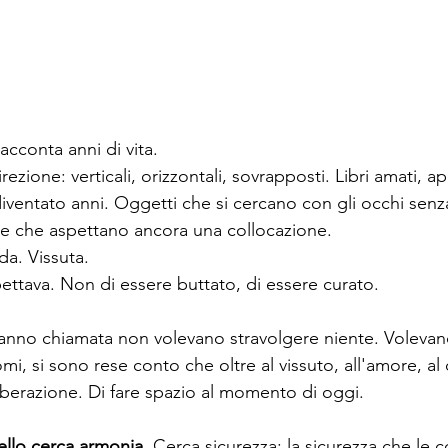
acconta anni di vita.
rezione: verticali, orizzontali, sovrapposti. Libri amati, ap
entato anni. Oggetti che si cercano con gli occhi senza 
e che aspettano ancora una collocazione.
da. Vissuta.
ttava. Non di essere buttato, di essere curato.
nno chiamata non volevano stravolgere niente. Volevano
i, si sono rese conto che oltre al vissuto, all'amore, al 
liberazione. Di fare spazio al momento di oggi.
ello cerca armonia.
 Cerca sicurezza: la sicurezza che le 