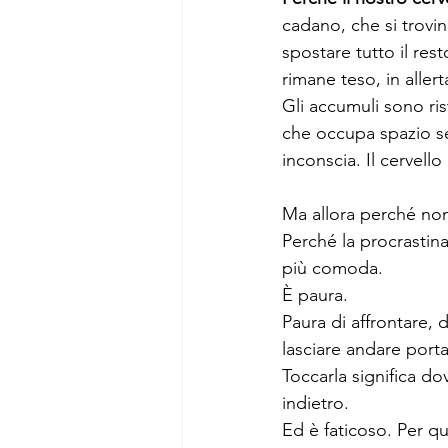
cadano, che si trovi
spostare tutto il res
rimane teso, in alle
Gli accumuli sono ris
che occupa spazio se
inconscia. Il cervello 
Ma allora perché no
Perché la procrastin
più comoda.
È paura.
Paura di affrontare,
lasciare andare porta
Toccarla significa do
indietro.
Ed è faticoso. Per q