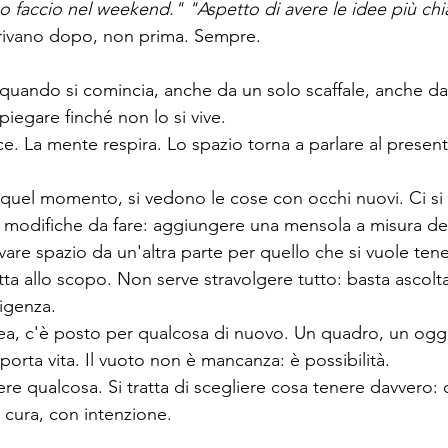
o faccio nel weekend."
"Aspetto di avere le idee più chi
rrivano dopo, non prima. Sempre.
uando si comincia, anche da un solo scaffale, anche da 
spiegare finché non lo si vive.
sce. La mente respira. Lo spazio torna a parlare al present
 quel momento, si vedono le cose con occhi nuovi. Ci si
e modifiche da fare: aggiungere una mensola a misura de
are spazio da un'altra parte per quello che si vuole tener
ta allo scopo. Non serve stravolgere tutto: basta ascolta
ligenza.
rea, c'è posto per qualcosa di nuovo. Un quadro, un ogg
porta vita. Il vuoto non è mancanza: è possibilità.
ere qualcosa. Si tratta di scegliere cosa tenere davvero: 
cura, con intenzione.