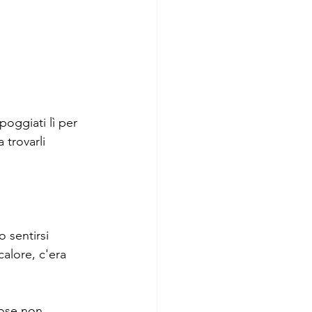
poggiati lì per 
trovarli 
 sentirsi 
calore, c'era 
cose non 