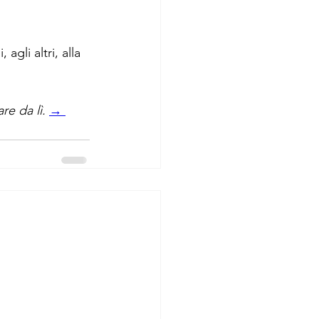
gli altri, alla 
e da lì.
→ 