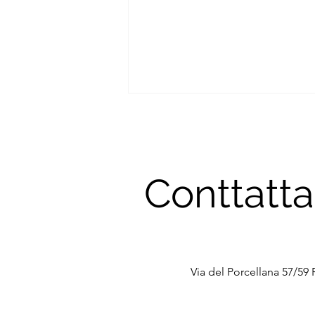
Conttatt
I COLORI CHE ABITIAMO, il
corpo li sente prima
Via del Porcellana 57/59 